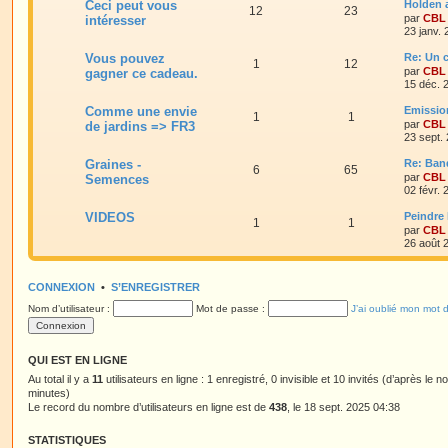
Ceci peut vous
Holden 
12
23
par
CBL
intéresser
23 janv.
Vous pouvez
Re: Un c
1
12
par
CBL
gagner ce cadeau.
15 déc. 
Comme une envie
Emissio
1
1
par
CBL
de jardins => FR3
23 sept.
Graines -
Re: Ban
6
65
par
CBL
Semences
02 févr.
VIDEOS
Peindre 
1
1
par
CBL
26 août 
CONNEXION
•
S’ENREGISTRER
Nom d’utilisateur :
Mot de passe :
J’ai oublié mon mot 
QUI EST EN LIGNE
Au total il y a
11
utilisateurs en ligne : 1 enregistré, 0 invisible et 10 invités (d’après le 
minutes)
Le record du nombre d’utilisateurs en ligne est de
438
, le 18 sept. 2025 04:38
STATISTIQUES