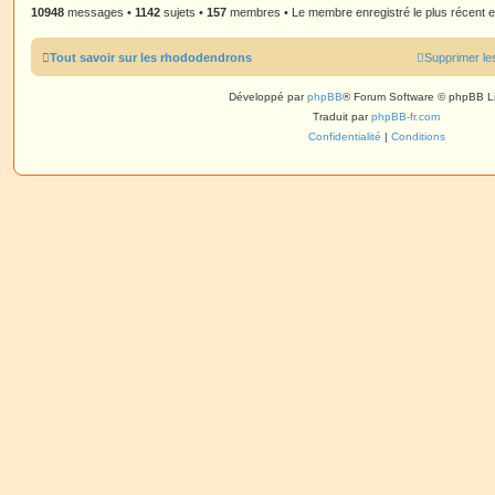
10948
messages •
1142
sujets •
157
membres • Le membre enregistré le plus récent 
Tout savoir sur les rhododendrons
Supprimer le
Développé par
phpBB
® Forum Software © phpBB L
Traduit par
phpBB-fr.com
Confidentialité
|
Conditions