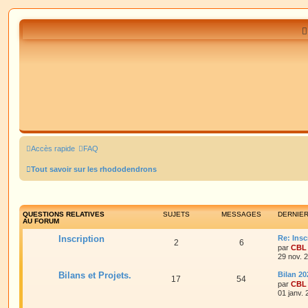
Accès rapide
FAQ
Tout savoir sur les rhododendrons
QUESTIONS RELATIVES
SUJETS
MESSAGES
DERNIE
AU FORUM
Inscription
Re: Insc
2
6
par
CBL
29 nov. 
Bilans et Projets.
Bilan 20
17
54
par
CBL
01 janv.