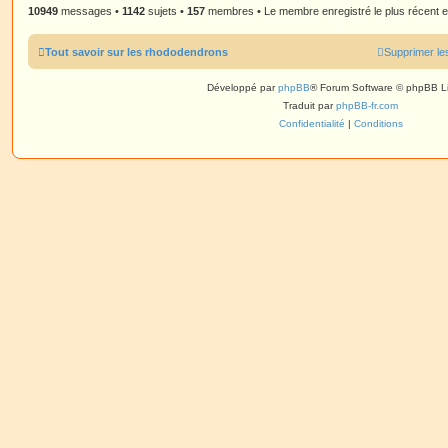
10949
messages •
1142
sujets •
157
membres • Le membre enregistré le plus récent 
Tout savoir sur les rhododendrons
Supprimer le
Développé par
phpBB
® Forum Software © phpBB L
Traduit par
phpBB-fr.com
Confidentialité
|
Conditions