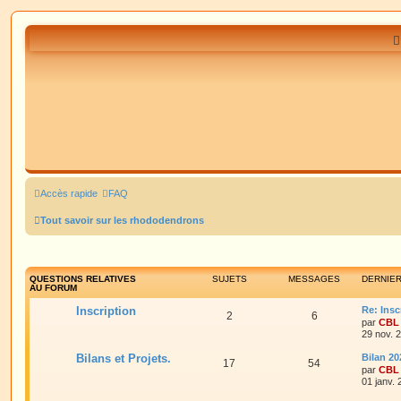
Accès rapide
FAQ
Tout savoir sur les rhododendrons
QUESTIONS RELATIVES
SUJETS
MESSAGES
DERNIE
AU FORUM
Inscription
Re: Insc
2
6
par
CBL
29 nov. 
Bilans et Projets.
Bilan 20
17
54
par
CBL
01 janv.