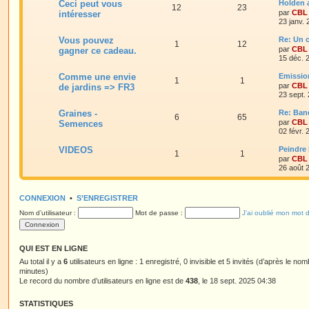
Ceci peut vous
Holden 
12
23
par
CBL
intéresser
23 janv.
Vous pouvez
Re: Un c
1
12
par
CBL
gagner ce cadeau.
15 déc. 
Comme une envie
Emissio
1
1
par
CBL
de jardins => FR3
23 sept.
Graines -
Re: Ban
6
65
par
CBL
Semences
02 févr.
VIDEOS
Peindre 
1
1
par
CBL
26 août 
CONNEXION
•
S’ENREGISTRER
Nom d’utilisateur :
Mot de passe :
J’ai oublié mon mot 
QUI EST EN LIGNE
Au total il y a
6
utilisateurs en ligne : 1 enregistré, 0 invisible et 5 invités (d’après le no
minutes)
Le record du nombre d’utilisateurs en ligne est de
438
, le 18 sept. 2025 04:38
STATISTIQUES