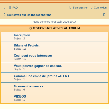
FAQ
S’enregistrer
Connexion
R
Tout savoir sur les rhododendrons
e
Nous sommes le 08 août 2026 20:17
c
QUESTIONS RELATIVES AU FORUM
h
Inscription
e
Sujets :
2
r
Bilans et Projets.
Sujets :
17
c
Ceci peut vous intéresser
h
Sujets :
12
e
Vous pouvez gagner ce cadeau.
r
Sujets :
1
Comme une envie de jardins => FR3
Sujets :
1
Graines -Semences
Sujets :
6
VIDEOS
Sujets :
1