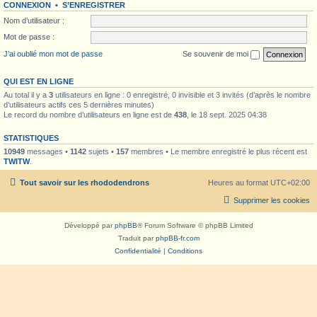
CONNEXION
•
S’ENREGISTRER
Nom d’utilisateur :
Mot de passe :
J’ai oublié mon mot de passe
Se souvenir de moi
QUI EST EN LIGNE
Au total il y a
3
utilisateurs en ligne : 0 enregistré, 0 invisible et 3 invités (d’après le nombre
d’utilisateurs actifs ces 5 dernières minutes)
Le record du nombre d’utilisateurs en ligne est de
438
, le 18 sept. 2025 04:38
STATISTIQUES
10949
messages •
1142
sujets •
157
membres • Le membre enregistré le plus récent est
TWITW
.
Tout savoir sur les rhododendrons
Heures au format
UTC+02:00
Supprimer les cookies
Développé par
phpBB
® Forum Software © phpBB Limited
Traduit par
phpBB-fr.com
Confidentialité
|
Conditions