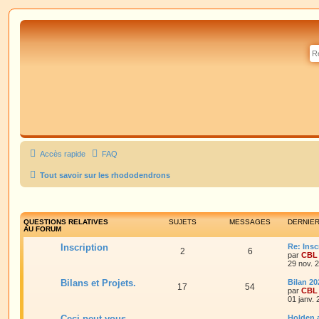
Accès rapide
FAQ
Tout savoir sur les rhododendrons
QUESTIONS RELATIVES
SUJETS
MESSAGES
DERNIE
AU FORUM
Inscription
Re: Insc
2
6
par
CBL
29 nov. 
Bilans et Projets.
Bilan 20
17
54
par
CBL
01 janv.
Ceci peut vous
Holden 