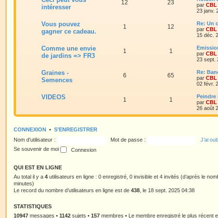
12
23
par
CBL
intéresser
23 janv.
Vous pouvez
Re: Un c
1
12
par
CBL
gagner ce cadeau.
15 déc. 
Comme une envie
Emissio
1
1
par
CBL
de jardins => FR3
23 sept.
Graines -
Re: Ban
6
65
par
CBL
Semences
02 févr.
VIDEOS
Peindre 
1
1
par
CBL
26 août 
CONNEXION
•
S’ENREGISTRER
Nom d’utilisateur :
Mot de passe :
J’ai ou
Se souvenir de moi
QUI EST EN LIGNE
Au total il y a
4
utilisateurs en ligne : 0 enregistré, 0 invisible et 4 invités (d’après le no
minutes)
Le record du nombre d’utilisateurs en ligne est de
438
, le 18 sept. 2025 04:38
STATISTIQUES
10947
messages •
1142
sujets •
157
membres • Le membre enregistré le plus récent 