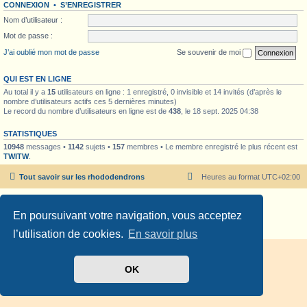
CONNEXION
•
S’ENREGISTRER
Nom d’utilisateur :
Mot de passe :
J’ai oublié mon mot de passe
Se souvenir de moi
QUI EST EN LIGNE
Au total il y a
15
utilisateurs en ligne : 1 enregistré, 0 invisible et 14 invités (d’après le
nombre d’utilisateurs actifs ces 5 dernières minutes)
Le record du nombre d’utilisateurs en ligne est de
438
, le 18 sept. 2025 04:38
STATISTIQUES
10948
messages •
1142
sujets •
157
membres • Le membre enregistré le plus récent est
TWITW
.
Tout savoir sur les rhododendrons
Heures au format
UTC+02:00
Développé par
phpBB
® Forum Software © phpBB Limited
En poursuivant votre navigation, vous acceptez
Traduit par
phpBB-fr.com
Confidentialité
|
Conditions
l’utilisation de cookies.
En savoir plus
OK