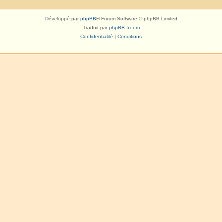
Développé par
phpBB
® Forum Software © phpBB Limited
Traduit par
phpBB-fr.com
Confidentialité
|
Conditions