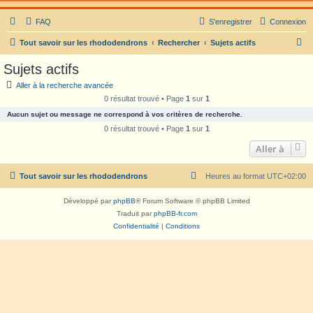
FAQ
S’enregistrer
Connexion
R
Tout savoir sur les rhododendrons
Rechercher
Sujets actifs
e
Sujets actifs
c
Aller à la recherche avancée
h
0 résultat trouvé • Page
1
sur
1
e
Aucun sujet ou message ne correspond à vos critères de recherche.
r
0 résultat trouvé • Page
1
sur
1
c
Aller à
h
Tout savoir sur les rhododendrons
Heures au format
UTC+02:00
e
r
Développé par
phpBB
® Forum Software © phpBB Limited
Traduit par
phpBB-fr.com
Confidentialité
|
Conditions