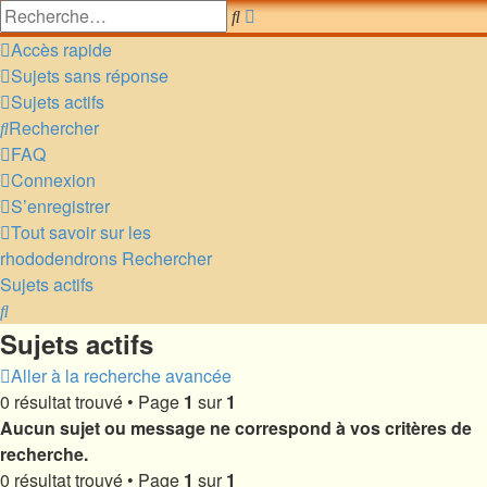
Recherche
Rechercher
avancée
Accès rapide
Sujets sans réponse
Sujets actifs
Rechercher
FAQ
Connexion
S’enregistrer
Tout savoir sur les
rhododendrons
Rechercher
Sujets actifs
Rechercher
Sujets actifs
Aller à la recherche avancée
0 résultat trouvé • Page
1
sur
1
Aucun sujet ou message ne correspond à vos critères de
recherche.
0 résultat trouvé • Page
1
sur
1