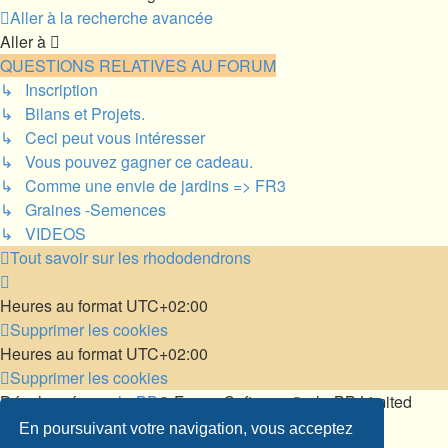
Aller à la recherche avancée
Aller à
QUESTIONS RELATIVES AU FORUM
↳ Inscription
↳ Bilans et Projets.
↳ Ceci peut vous intéresser
↳ Vous pouvez gagner ce cadeau.
↳ Comme une envie de jardins => FR3
↳ Graines -Semences
↳ VIDEOS
Tout savoir sur les rhododendrons
Heures au format
UTC+02:00
Supprimer les cookies
Heures au format
UTC+02:00
Supprimer les cookies
Développé par
phpBB
® Forum Software © phpBB Limited
Traduit par
phpBB-fr.com
En poursuivant votre navigation, vous acceptez