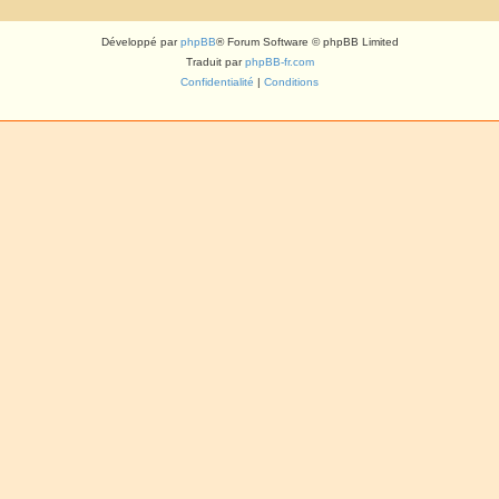
Développé par
phpBB
® Forum Software © phpBB Limited
Traduit par
phpBB-fr.com
Confidentialité
|
Conditions