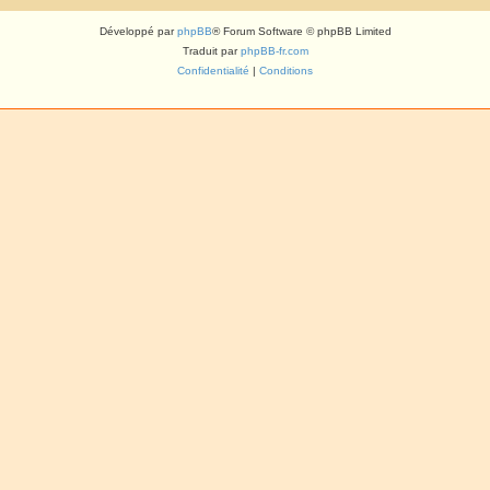
Développé par
phpBB
® Forum Software © phpBB Limited
Traduit par
phpBB-fr.com
Confidentialité
|
Conditions