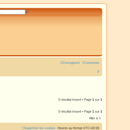
R
R
e
e
c
c
h
h
e
e
r
r
c
c
h
h
e
e
a
r
v
a
n
c
é
e
S’enregistrer
Connexion
R
e
c
h
e
0 résultat trouvé • Page
1
sur
1
r
0 résultat trouvé • Page
1
sur
1
c
Aller à
h
e
Supprimer les cookies
Heures au format
UTC+02:00