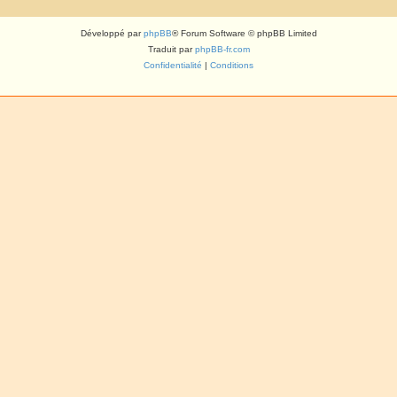
Développé par
phpBB
® Forum Software © phpBB Limited
Traduit par
phpBB-fr.com
Confidentialité
|
Conditions