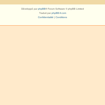
Développé par
phpBB
® Forum Software © phpBB Limited
Traduit par
phpBB-fr.com
Confidentialité
|
Conditions