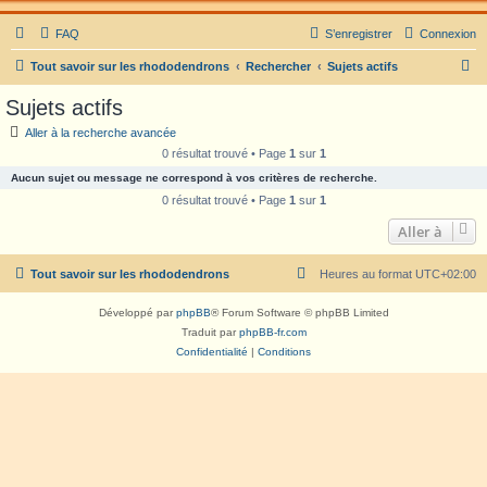
FAQ
S’enregistrer
Connexion
R
Tout savoir sur les rhododendrons
Rechercher
Sujets actifs
e
Sujets actifs
c
Aller à la recherche avancée
h
0 résultat trouvé • Page
1
sur
1
e
Aucun sujet ou message ne correspond à vos critères de recherche.
r
0 résultat trouvé • Page
1
sur
1
c
Aller à
h
Tout savoir sur les rhododendrons
Heures au format
UTC+02:00
e
r
Développé par
phpBB
® Forum Software © phpBB Limited
Traduit par
phpBB-fr.com
Confidentialité
|
Conditions