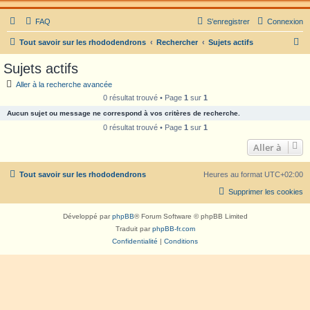
FAQ
S’enregistrer
Connexion
R
Tout savoir sur les rhododendrons
Rechercher
Sujets actifs
e
Sujets actifs
c
Aller à la recherche avancée
h
0 résultat trouvé • Page
1
sur
1
e
Aucun sujet ou message ne correspond à vos critères de recherche.
r
0 résultat trouvé • Page
1
sur
1
c
Aller à
h
Tout savoir sur les rhododendrons
Heures au format
UTC+02:00
e
r
Supprimer les cookies
Développé par
phpBB
® Forum Software © phpBB Limited
Traduit par
phpBB-fr.com
Confidentialité
|
Conditions