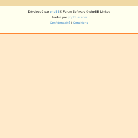
Développé par
phpBB
® Forum Software © phpBB Limited
Traduit par
phpBB-fr.com
Confidentialité
|
Conditions