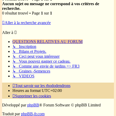
Aucun sujet ou message ne correspond à vos critères de
recherche.
0 résultat trouvé • Page
1
sur
1
Aller à la recherche avancée
Aller à
QUESTIONS RELATIVES AU FORUM
↳ Inscription
↳ Bilans et Projets.
↳ Ceci peut vous intéresser
↳ Vous pouvez gagner ce cadeau.
↳ Comme une envie de jardins => FR3
↳ Graines -Semences
↳ VIDEOS
Tout savoir sur les rhododendrons
Heures au format
UTC+02:00
Supprimer les cookies
Développé par
phpBB
® Forum Software © phpBB Limited
Traduit par
phpBB-fr.com