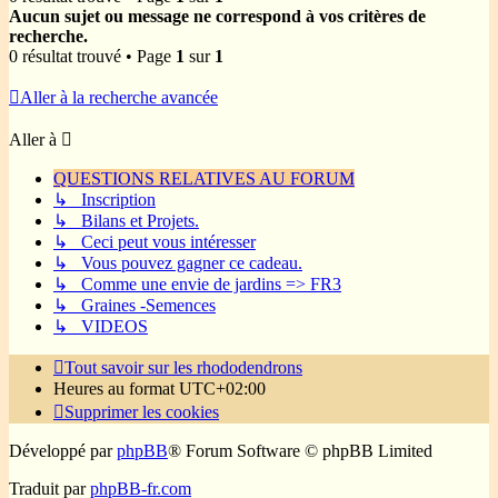
Aucun sujet ou message ne correspond à vos critères de
recherche.
0 résultat trouvé • Page
1
sur
1
Aller à la recherche avancée
Aller à
QUESTIONS RELATIVES AU FORUM
↳ Inscription
↳ Bilans et Projets.
↳ Ceci peut vous intéresser
↳ Vous pouvez gagner ce cadeau.
↳ Comme une envie de jardins => FR3
↳ Graines -Semences
↳ VIDEOS
Tout savoir sur les rhododendrons
Heures au format
UTC+02:00
Supprimer les cookies
Développé par
phpBB
® Forum Software © phpBB Limited
Traduit par
phpBB-fr.com