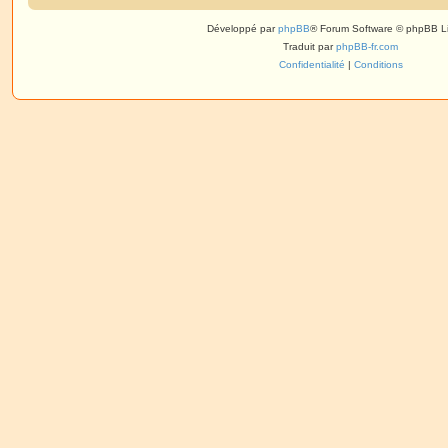
Développé par
phpBB
® Forum Software © phpBB L
Traduit par
phpBB-fr.com
Confidentialité
|
Conditions