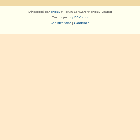
Développé par
phpBB
® Forum Software © phpBB Limited
Traduit par
phpBB-fr.com
Confidentialité
|
Conditions