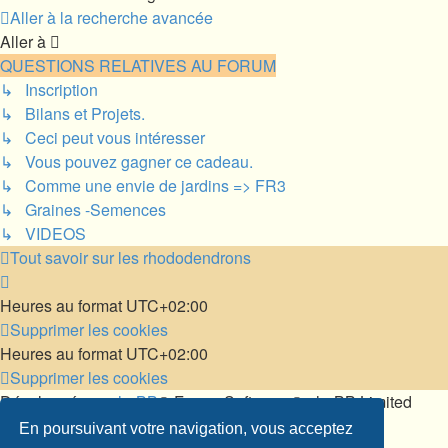
Aller à la recherche avancée
Aller à
QUESTIONS RELATIVES AU FORUM
↳ Inscription
↳ Bilans et Projets.
↳ Ceci peut vous intéresser
↳ Vous pouvez gagner ce cadeau.
↳ Comme une envie de jardins => FR3
↳ Graines -Semences
↳ VIDEOS
Tout savoir sur les rhododendrons
Heures au format
UTC+02:00
Supprimer les cookies
Heures au format
UTC+02:00
Supprimer les cookies
Développé par
phpBB
® Forum Software © phpBB Limited
Traduit par
phpBB-fr.com
En poursuivant votre navigation, vous acceptez