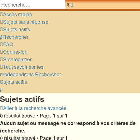
Recherche
Rechercher
avancée
Accès rapide
Sujets sans réponse
Sujets actifs
Rechercher
FAQ
Connexion
S’enregistrer
Tout savoir sur les
rhododendrons
Rechercher
Sujets actifs
Rechercher
Sujets actifs
Aller à la recherche avancée
0 résultat trouvé • Page
1
sur
1
Aucun sujet ou message ne correspond à vos critères de
recherche.
0 résultat trouvé • Page
1
sur
1