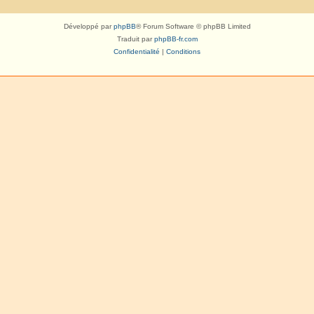
Développé par
phpBB
® Forum Software © phpBB Limited
Traduit par
phpBB-fr.com
Confidentialité
|
Conditions