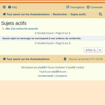
FAQ
S’enregistrer
Connexion
R
Tout savoir sur les rhododendrons
Rechercher
Sujets actifs
e
Sujets actifs
c
Aller à la recherche avancée
h
0 résultat trouvé • Page
1
sur
1
e
Aucun sujet ou message ne correspond à vos critères de recherche.
r
0 résultat trouvé • Page
1
sur
1
c
Aller à
h
Tout savoir sur les rhododendrons
Heures au format
UTC+02:00
e
r
Développé par
phpBB
® Forum Software © phpBB Limited
Traduit par
phpBB-fr.com
Confidentialité
|
Conditions