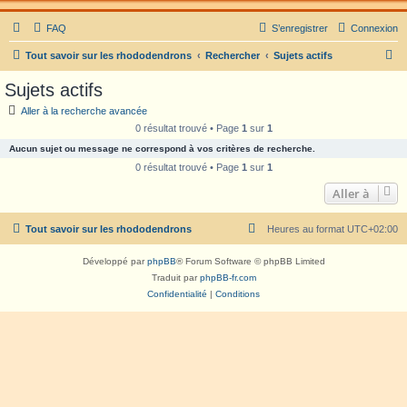
FAQ
S’enregistrer
Connexion
R
Tout savoir sur les rhododendrons
Rechercher
Sujets actifs
e
Sujets actifs
c
Aller à la recherche avancée
h
0 résultat trouvé • Page
1
sur
1
e
Aucun sujet ou message ne correspond à vos critères de recherche.
r
0 résultat trouvé • Page
1
sur
1
c
Aller à
h
Tout savoir sur les rhododendrons
Heures au format
UTC+02:00
e
r
Développé par
phpBB
® Forum Software © phpBB Limited
Traduit par
phpBB-fr.com
Confidentialité
|
Conditions