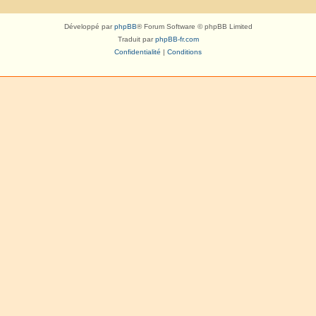
Développé par
phpBB
® Forum Software © phpBB Limited
Traduit par
phpBB-fr.com
Confidentialité
|
Conditions