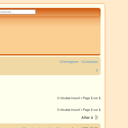
rcher
herche avancée
S’enregistrer
Connexion
R
e
c
h
e
0 résultat trouvé • Page
1
sur
1
r
0 résultat trouvé • Page
1
sur
1
c
Aller à
h
e