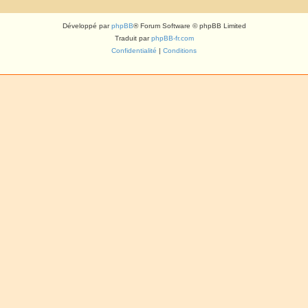
Développé par
phpBB
® Forum Software © phpBB Limited
Traduit par
phpBB-fr.com
Confidentialité
|
Conditions