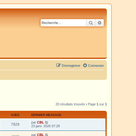
Rechercher
Recherche avancé
S’enregistrer
Connexion
20 résultats trouvés • Page
1
sur
1
VUES
DERNIER MESSAGE
par
CBL
7929
23 janv. 2026 07:28
par
CBL