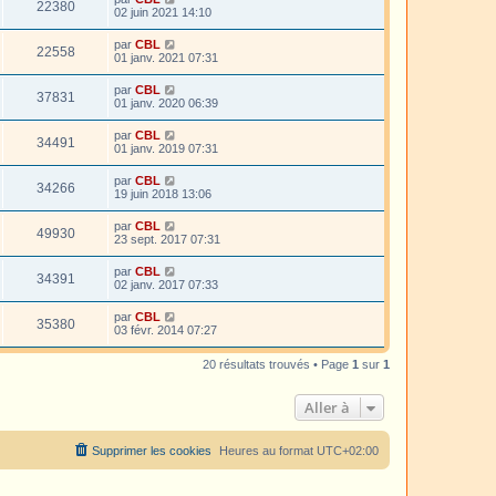
22380
02 juin 2021 14:10
par
CBL
22558
01 janv. 2021 07:31
par
CBL
37831
01 janv. 2020 06:39
par
CBL
34491
01 janv. 2019 07:31
par
CBL
34266
19 juin 2018 13:06
par
CBL
49930
23 sept. 2017 07:31
par
CBL
34391
02 janv. 2017 07:33
par
CBL
35380
03 févr. 2014 07:27
20 résultats trouvés • Page
1
sur
1
Aller à
Supprimer les cookies
Heures au format
UTC+02:00