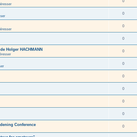
0
téresser
0
sser
0
téresser
0
s de Holger HACHMANN
0
téresser
0
ser
0
0
0
0
rdening Conference
0