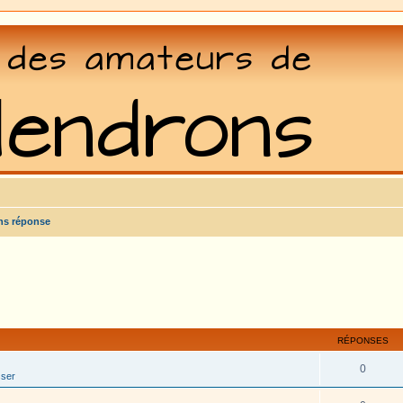
ns réponse
RÉPONSES
0
sser