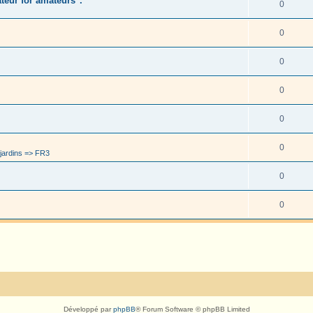
eur for amateurs".
0
0
0
0
0
0
jardins => FR3
0
0
Développé par
phpBB
® Forum Software © phpBB Limited