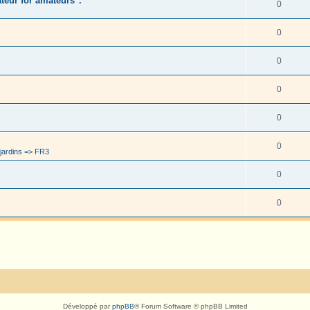
eur for amateurs".
0
0
0
0
0
0
jardins => FR3
0
0
Développé par
phpBB
® Forum Software © phpBB Limited