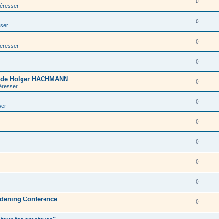
0
téresser
0
sser
0
téresser
0
s de Holger HACHMANN
0
téresser
0
ser
0
0
0
0
rdening Conference
0