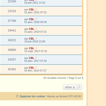
22340
02 juin 2021 14:10
par
CBL
22516
01 janv. 2021 07:31
par
CBL
37786
01 janv. 2020 06:39
par
CBL
34441
01 janv. 2019 07:31
par
CBL
34221
19 juin 2018 13:06
par
CBL
49860
23 sept. 2017 07:31
par
CBL
34337
02 janv. 2017 07:33
par
CBL
35362
03 févr. 2014 07:27
20 résultats trouvés • Page
1
sur
1
Aller à
Supprimer les cookies
Heures au format
UTC+02:00