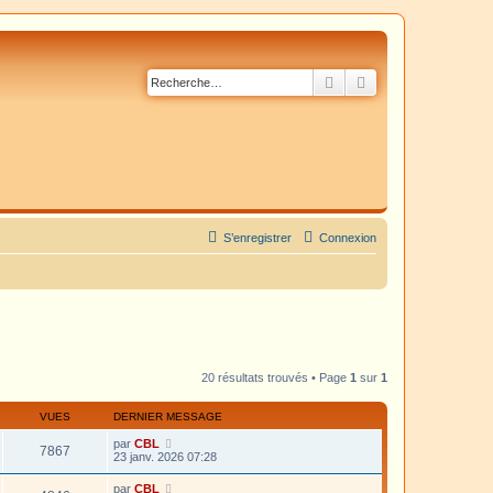
Rechercher
Recherche avancé
S’enregistrer
Connexion
20 résultats trouvés • Page
1
sur
1
VUES
DERNIER MESSAGE
par
CBL
7867
23 janv. 2026 07:28
par
CBL