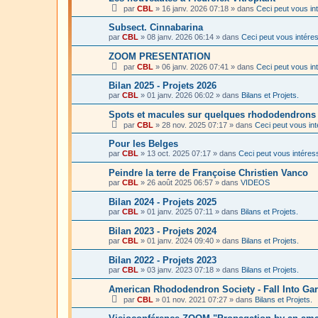
par
CBL
»
16 janv. 2026 07:18
» dans
Ceci peut vous in
Subsect. Cinnabarina
par
CBL
»
08 janv. 2026 06:14
» dans
Ceci peut vous intére
ZOOM PRESENTATION
par
CBL
»
06 janv. 2026 07:41
» dans
Ceci peut vous in
Bilan 2025 - Projets 2026
par
CBL
»
01 janv. 2026 06:02
» dans
Bilans et Projets.
Spots et macules sur quelques rhododendron
par
CBL
»
28 nov. 2025 07:17
» dans
Ceci peut vous in
Pour les Belges
par
CBL
»
13 oct. 2025 07:17
» dans
Ceci peut vous intéres
Peindre la terre de Françoise Christien Vanco
par
CBL
»
26 août 2025 06:57
» dans
VIDEOS
Bilan 2024 - Projets 2025
par
CBL
»
01 janv. 2025 07:11
» dans
Bilans et Projets.
Bilan 2023 - Projets 2024
par
CBL
»
01 janv. 2024 09:40
» dans
Bilans et Projets.
Bilan 2022 - Projets 2023
par
CBL
»
03 janv. 2023 07:18
» dans
Bilans et Projets.
American Rhododendron Society - Fall Into Ga
par
CBL
»
01 nov. 2021 07:27
» dans
Bilans et Projets.