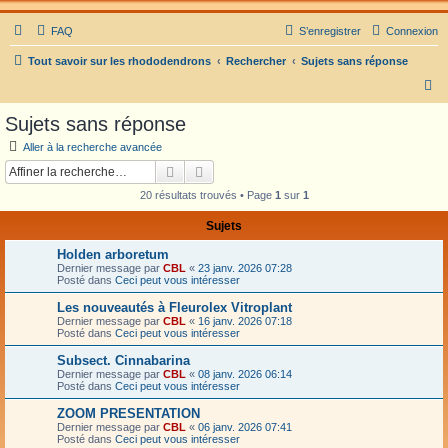
FAQ
S’enregistrer
Connexion
Tout savoir sur les rhododendrons
Rechercher
Sujets sans réponse
R
e
Sujets sans réponse
c
Aller à la recherche avancée
h
Rechercher
Recherche avancée
e
20 résultats trouvés • Page
1
sur
1
r
Sujets
c
Holden arboretum
h
Dernier message par
CBL
«
23 janv. 2026 07:28
e
Posté dans
Ceci peut vous intéresser
r
Les nouveautés à Fleurolex Vitroplant
Dernier message par
CBL
«
16 janv. 2026 07:18
Posté dans
Ceci peut vous intéresser
Subsect. Cinnabarina
Dernier message par
CBL
«
08 janv. 2026 06:14
Posté dans
Ceci peut vous intéresser
ZOOM PRESENTATION
Dernier message par
CBL
«
06 janv. 2026 07:41
Posté dans
Ceci peut vous intéresser