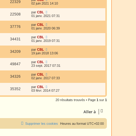
22329
02 juin 2021 14:10
par
CBL
22508
01 janv. 2021 07:31
par
CBL
37776
01 janv. 2020 06:39
par
CBL
34431
01 janv. 2019 07:31
par
CBL
34209
19 juin 2018 13:06
par
CBL
49847
23 sept. 2017 07:31
par
CBL
34326
02 janv. 2017 07:33
par
CBL
35352
03 févr. 2014 07:27
20 résultats trouvés • Page
1
sur
1
Aller à
Supprimer les cookies
Heures au format
UTC+02:00