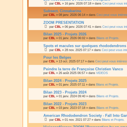
par
CBL
»
16 janv. 2026 07:18
» dans
Ceci peut vous in
Subsect. Cinnabarina
par
CBL
»
08 janv. 2026 06:14
» dans
Ceci peut vous intére
ZOOM PRESENTATION
par
CBL
»
06 janv. 2026 07:41
» dans
Ceci peut vous in
Bilan 2025 - Projets 2026
par
CBL
»
01 janv. 2026 06:02
» dans
Bilans et Projets.
Spots et macules sur quelques rhododendron
par
CBL
»
28 nov. 2025 07:17
» dans
Ceci peut vous in
Pour les Belges
par
CBL
»
13 oct. 2025 07:17
» dans
Ceci peut vous intéres
Peindre la terre de Françoise Christien Vanco
par
CBL
»
26 août 2025 06:57
» dans
VIDEOS
Bilan 2024 - Projets 2025
par
CBL
»
01 janv. 2025 07:11
» dans
Bilans et Projets.
Bilan 2023 - Projets 2024
par
CBL
»
01 janv. 2024 09:40
» dans
Bilans et Projets.
Bilan 2022 - Projets 2023
par
CBL
»
03 janv. 2023 07:18
» dans
Bilans et Projets.
American Rhododendron Society - Fall Into Ga
par
CBL
»
01 nov. 2021 07:27
» dans
Bilans et Projets.