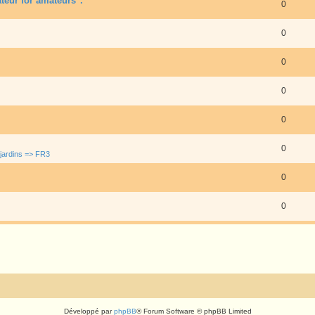
eur for amateurs".
0
0
0
0
0
0
jardins => FR3
0
0
Développé par
phpBB
® Forum Software © phpBB Limited