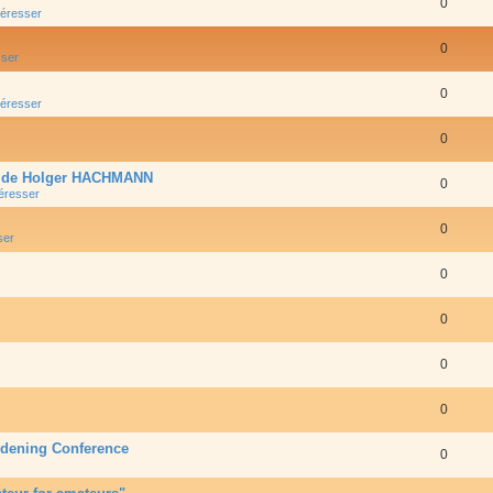
0
téresser
0
sser
0
téresser
0
s de Holger HACHMANN
0
téresser
0
ser
0
0
0
0
rdening Conference
0