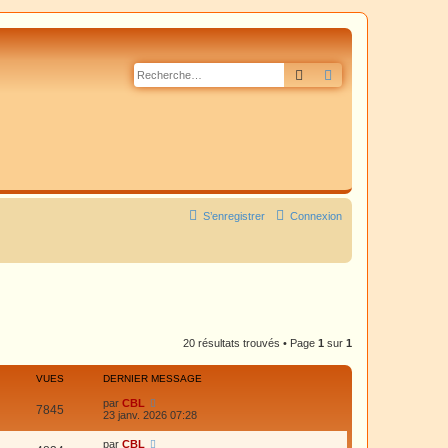
Rechercher
Recherche avancé
S’enregistrer
Connexion
20 résultats trouvés • Page
1
sur
1
VUES
DERNIER MESSAGE
par
CBL
7845
23 janv. 2026 07:28
par
CBL