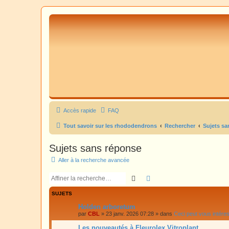
Accès rapide
FAQ
Tout savoir sur les rhododendrons
Rechercher
Sujets sa
Sujets sans réponse
Aller à la recherche avancée
Rechercher
Recherche avancée
SUJETS
Holden arboretum
par
CBL
»
23 janv. 2026 07:28
» dans
Ceci peut vous intére
Les nouveautés à Fleurolex Vitroplant