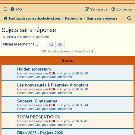
FAQ
S’enregistrer
Connexion
R
Tout savoir sur les rhododendrons
Rechercher
Sujets sans réponse
e
Sujets sans réponse
c
Aller à la recherche avancée
h
Rechercher
Recherche avancée
e
20 résultats trouvés • Page
1
sur
1
r
Sujets
c
Holden arboretum
h
Dernier message par
CBL
«
23 janv. 2026 07:28
e
Posté dans
Ceci peut vous intéresser
r
Les nouveautés à Fleurolex Vitroplant
Dernier message par
CBL
«
16 janv. 2026 07:18
Posté dans
Ceci peut vous intéresser
Subsect. Cinnabarina
Dernier message par
CBL
«
08 janv. 2026 06:14
Posté dans
Ceci peut vous intéresser
ZOOM PRESENTATION
Dernier message par
CBL
«
06 janv. 2026 07:41
Posté dans
Ceci peut vous intéresser
Bilan 2025 - Projets 2026