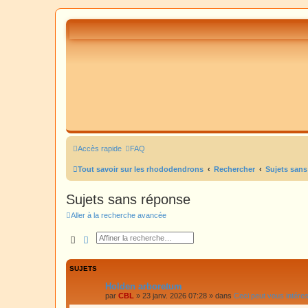
Accès rapide
FAQ
Tout savoir sur les rhododendrons
Rechercher
Sujets sans
Sujets sans réponse
Aller à la recherche avancée
Rechercher
Recherche avancée
SUJETS
Holden arboretum
par
CBL
»
23 janv. 2026 07:28
» dans
Ceci peut vous intére