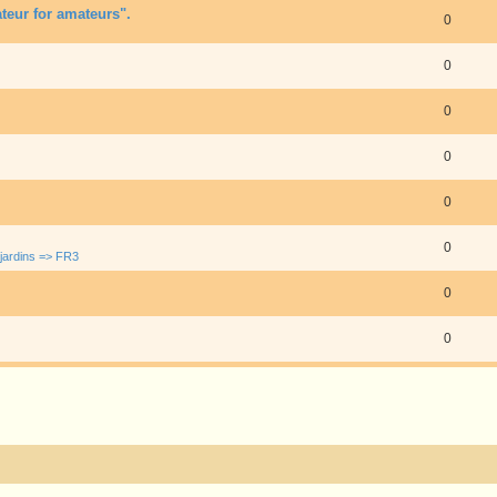
eur for amateurs".
0
0
0
0
0
0
jardins => FR3
0
0