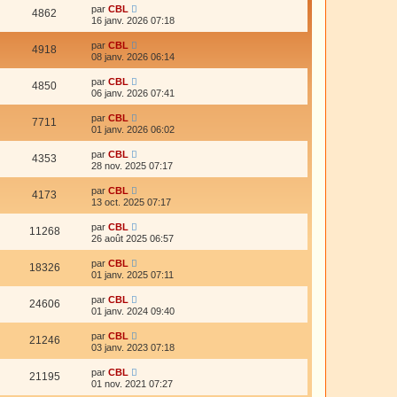
par
CBL
r
4862
16 janv. 2026 07:18
par
CBL
4918
08 janv. 2026 06:14
par
CBL
4850
06 janv. 2026 07:41
par
CBL
7711
01 janv. 2026 06:02
par
CBL
4353
28 nov. 2025 07:17
par
CBL
4173
13 oct. 2025 07:17
par
CBL
11268
26 août 2025 06:57
par
CBL
18326
01 janv. 2025 07:11
par
CBL
24606
01 janv. 2024 09:40
par
CBL
21246
03 janv. 2023 07:18
par
CBL
21195
01 nov. 2021 07:27