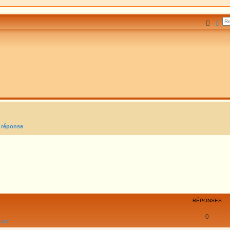
Reche
Rec
 réponse
RÉPONSES
0
sser