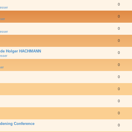
0
resser
0
sser
0
resser
0
s de Holger HACHMANN
0
esser
0
ser
0
0
0
0
rdening Conference
0