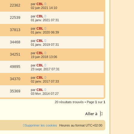
par
CBL
22362
02 juin 2021 14:10
par
CBL
22539
01 janv. 2021 07:31
par
CBL
37813
01 janv. 2020 06:39
par
CBL
34468
01 janv. 2019 07:31
par
CBL
34251
19 juin 2018 13:06
par
CBL
49895
23 sept. 2017 07:31
par
CBL
34370
02 janv. 2017 07:33
par
CBL
35369
03 févr. 2014 07:27
20 résultats trouvés • Page
1
sur
1
Aller à
Supprimer les cookies
Heures au format
UTC+02:00