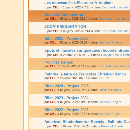
Les nouveautés à Fleurolex Vitroplant
par
CBL
»
16 janv. 2026 07:18
» dans
Ceci peut vous inté
Subsect. Cinnabarina
par
CBL
»
08 janv. 2026 06:14
» dans
Ceci peut vous intére
ZOOM PRESENTATION
par
CBL
»
06 janv. 2026 07:41
» dans
Ceci peut vous inté
Bilan 2025 - Projets 2026
par
CBL
»
01 janv. 2026 06:02
» dans
Bilans et Projets.
Spots et macules sur quelques rhododendron
par
CBL
»
28 nov. 2025 07:17
» dans
Ceci peut vous intér
Pour les Belges
par
CBL
»
13 oct. 2025 07:17
» dans
Ceci peut vous intéres
Peindre la terre de Françoise Christien Vanco
par
CBL
»
26 août 2025 06:57
» dans
VIDEOS
Bilan 2024 - Projets 2025
par
CBL
»
01 janv. 2025 07:11
» dans
Bilans et Projets.
Bilan 2023 - Projets 2024
par
CBL
»
01 janv. 2024 09:40
» dans
Bilans et Projets.
Bilan 2022 - Projets 2023
par
CBL
»
03 janv. 2023 07:18
» dans
Bilans et Projets.
American Rhododendron Society - Fall Into Ga
par
CBL
»
01 nov. 2021 07:27
» dans
Bilans et Projets.