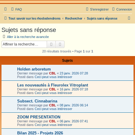
FAQ
S’enregistrer
Connexion
R
Tout savoir sur les rhododendrons
Rechercher
Sujets sans réponse
e
Sujets sans réponse
c
Aller à la recherche avancée
h
Rechercher
Recherche avancée
e
20 résultats trouvés • Page
1
sur
1
r
Sujets
c
Holden arboretum
h
Dernier message par
CBL
«
23 janv. 2026 07:28
e
Posté dans
Ceci peut vous intéresser
r
Les nouveautés à Fleurolex Vitroplant
Dernier message par
CBL
«
16 janv. 2026 07:18
Posté dans
Ceci peut vous intéresser
Subsect. Cinnabarina
Dernier message par
CBL
«
08 janv. 2026 06:14
Posté dans
Ceci peut vous intéresser
ZOOM PRESENTATION
Dernier message par
CBL
«
06 janv. 2026 07:41
Posté dans
Ceci peut vous intéresser
Bilan 2025 - Projets 2026