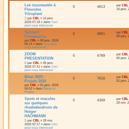
Les nouveautés à
par
CBL
0
4813
Fleurolex
16 janv.
Vitroplant
par
CBL
»
16 janv.
2026 07:18
» dans
Ceci
peut vous intéresser
Subsect.
par
CBL
0
4861
Cinnabarina
08 janv.
par
CBL
»
08 janv. 2026
06:14
» dans
Ceci peut
vous intéresser
ZOOM
par
CBL
0
4789
PRESENTATION
06 janv.
par
CBL
»
06 janv.
2026 07:41
» dans
Ceci
peut vous intéresser
Bilan 2025 -
par
CBL
0
7616
Projets 2026
01 janv.
par
CBL
»
01 janv. 2026
06:02
» dans
Bilans et
Projets.
Spots et macules
par
CBL
0
4309
sur quelques
28 nov. 
rhododendrons de
Holger
HACHMANN
par
CBL
»
28 nov.
2025 07:17
» dans
Ceci
peut vous intéresser