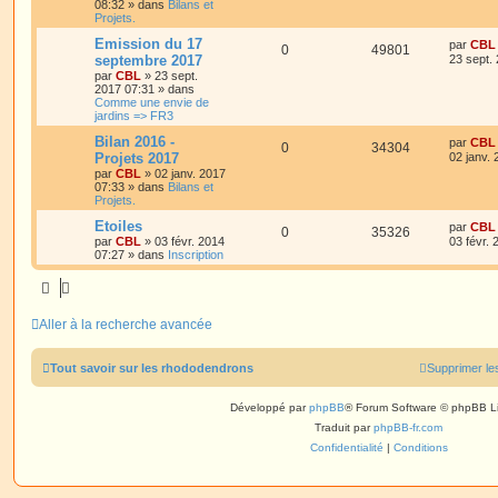
08:32
» dans
Bilans et
Projets.
Emission du 17
par
CBL
0
49801
septembre 2017
23 sept.
par
CBL
»
23 sept.
2017 07:31
» dans
Comme une envie de
jardins => FR3
Bilan 2016 -
par
CBL
0
34304
Projets 2017
02 janv.
par
CBL
»
02 janv. 2017
07:33
» dans
Bilans et
Projets.
Etoiles
par
CBL
0
35326
par
CBL
»
03 févr. 2014
03 févr.
07:27
» dans
Inscription
Aller à la recherche avancée
Tout savoir sur les rhododendrons
Supprimer le
Développé par
phpBB
® Forum Software © phpBB L
Traduit par
phpBB-fr.com
Confidentialité
|
Conditions