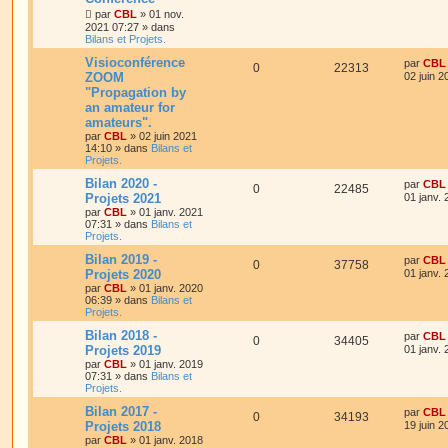
par
CBL
»
01 nov.
2021 07:27
» dans
Bilans et Projets.
Visioconférence
par
CBL
0
22313
ZOOM
02 juin 2
"Propagation by
an amateur for
amateurs".
par
CBL
»
02 juin 2021
14:10
» dans
Bilans et
Projets.
Bilan 2020 -
par
CBL
0
22485
Projets 2021
01 janv.
par
CBL
»
01 janv. 2021
07:31
» dans
Bilans et
Projets.
Bilan 2019 -
par
CBL
0
37758
Projets 2020
01 janv.
par
CBL
»
01 janv. 2020
06:39
» dans
Bilans et
Projets.
Bilan 2018 -
par
CBL
0
34405
Projets 2019
01 janv.
par
CBL
»
01 janv. 2019
07:31
» dans
Bilans et
Projets.
Bilan 2017 -
par
CBL
0
34193
Projets 2018
19 juin 2
par
CBL
»
01 janv. 2018