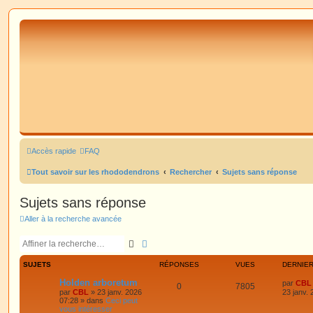
Accès rapide
FAQ
Tout savoir sur les rhododendrons
Rechercher
Sujets sans réponse
Sujets sans réponse
Aller à la recherche avancée
Rechercher
Recherche avancée
SUJETS
RÉPONSES
VUES
DERNIE
Holden arboretum
par
CBL
0
7805
par
CBL
»
23 janv. 2026
23 janv.
07:28
» dans
Ceci peut
vous intéresser