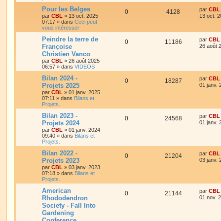
Pour les Belges
par
CBL
0
4128
par
CBL
»
13 oct. 2025
13 oct. 
07:17
» dans
Ceci peut
vous intéresser
Peindre la terre de
par
CBL
0
11186
Françoise
26 août 
Christien Vanco
par
CBL
»
26 août 2025
06:57
» dans
VIDEOS
Bilan 2024 -
par
CBL
0
18287
Projets 2025
01 janv.
par
CBL
»
01 janv. 2025
07:11
» dans
Bilans et
Projets.
Bilan 2023 -
par
CBL
0
24568
Projets 2024
01 janv.
par
CBL
»
01 janv. 2024
09:40
» dans
Bilans et
Projets.
Bilan 2022 -
par
CBL
0
21204
Projets 2023
03 janv.
par
CBL
»
03 janv. 2023
07:18
» dans
Bilans et
Projets.
American
par
CBL
0
21144
Rhododendron
01 nov. 
Society - Fall Into
Gardening
Conference