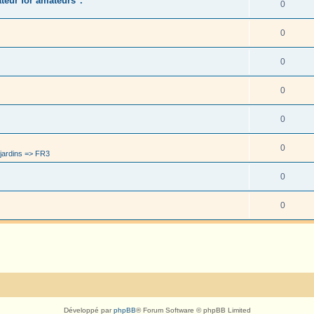
eur for amateurs".
0
0
0
0
0
0
jardins => FR3
0
0
Développé par
phpBB
® Forum Software © phpBB Limited