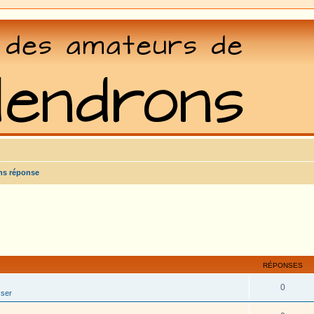
ns réponse
RÉPONSES
0
sser