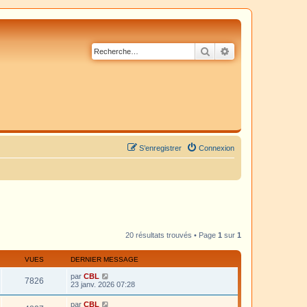
Rechercher
Recherche avancé
S’enregistrer
Connexion
20 résultats trouvés • Page
1
sur
1
VUES
DERNIER MESSAGE
par
CBL
7826
23 janv. 2026 07:28
par
CBL