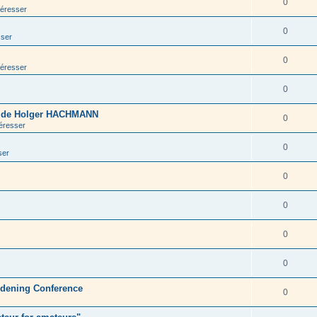
0
téresser
0
sser
0
téresser
0
s de Holger HACHMANN
0
téresser
0
ser
0
0
0
0
rdening Conference
0