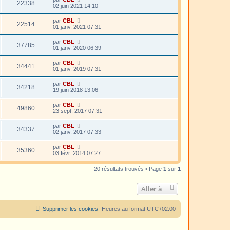
22338
02 juin 2021 14:10
par
CBL
22514
01 janv. 2021 07:31
par
CBL
37785
01 janv. 2020 06:39
par
CBL
34441
01 janv. 2019 07:31
par
CBL
34218
19 juin 2018 13:06
par
CBL
49860
23 sept. 2017 07:31
par
CBL
34337
02 janv. 2017 07:33
par
CBL
35360
03 févr. 2014 07:27
20 résultats trouvés • Page
1
sur
1
Aller à
Supprimer les cookies
Heures au format
UTC+02:00