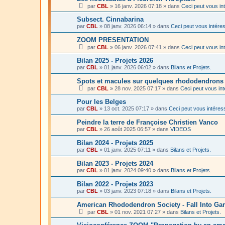
par
CBL
»
16 janv. 2026 07:18
» dans
Ceci peut vous in
Subsect. Cinnabarina
par
CBL
»
08 janv. 2026 06:14
» dans
Ceci peut vous intére
ZOOM PRESENTATION
par
CBL
»
06 janv. 2026 07:41
» dans
Ceci peut vous in
Bilan 2025 - Projets 2026
par
CBL
»
01 janv. 2026 06:02
» dans
Bilans et Projets.
Spots et macules sur quelques rhododendron
par
CBL
»
28 nov. 2025 07:17
» dans
Ceci peut vous in
Pour les Belges
par
CBL
»
13 oct. 2025 07:17
» dans
Ceci peut vous intéres
Peindre la terre de Françoise Christien Vanco
par
CBL
»
26 août 2025 06:57
» dans
VIDEOS
Bilan 2024 - Projets 2025
par
CBL
»
01 janv. 2025 07:11
» dans
Bilans et Projets.
Bilan 2023 - Projets 2024
par
CBL
»
01 janv. 2024 09:40
» dans
Bilans et Projets.
Bilan 2022 - Projets 2023
par
CBL
»
03 janv. 2023 07:18
» dans
Bilans et Projets.
American Rhododendron Society - Fall Into Ga
par
CBL
»
01 nov. 2021 07:27
» dans
Bilans et Projets.