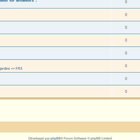
eur for amateurs".
0
0
0
0
0
0
jardins => FR3
0
0
Développé par
phpBB
® Forum Software © phpBB Limited