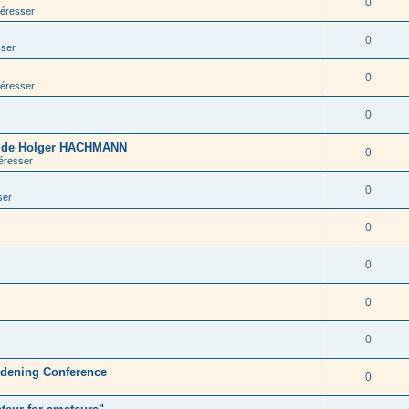
0
téresser
0
sser
0
téresser
0
s de Holger HACHMANN
0
téresser
0
ser
0
0
0
0
rdening Conference
0