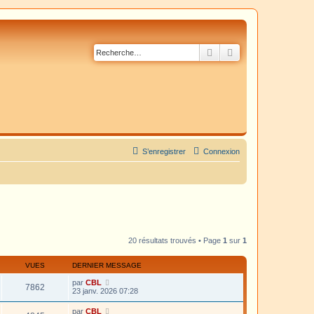
Rechercher
Recherche avancé
S’enregistrer
Connexion
20 résultats trouvés • Page
1
sur
1
VUES
DERNIER MESSAGE
par
CBL
7862
23 janv. 2026 07:28
par
CBL