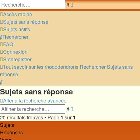
Recherche
Rechercher
avancée
Accès rapide
Sujets sans réponse
Sujets actifs
Rechercher
FAQ
Connexion
S’enregistrer
Tout savoir sur les rhododendrons
Rechercher
Sujets sans
réponse
Rechercher
Sujets sans réponse
Aller à la recherche avancée
Recherche
Rechercher
avancée
20 résultats trouvés • Page
1
sur
1
Sujets
Réponses
Vues