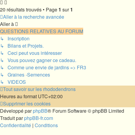
20 résultats trouvés • Page
1
sur
1
Aller à la recherche avancée
Aller à
QUESTIONS RELATIVES AU FORUM
↳ Inscription
↳ Bilans et Projets.
↳ Ceci peut vous intéresser
↳ Vous pouvez gagner ce cadeau.
↳ Comme une envie de jardins => FR3
↳ Graines -Semences
↳ VIDEOS
Tout savoir sur les rhododendrons
Heures au format
UTC+02:00
Supprimer les cookies
Développé par
phpBB
® Forum Software © phpBB Limited
Traduit par
phpBB-fr.com
Confidentialité
|
Conditions