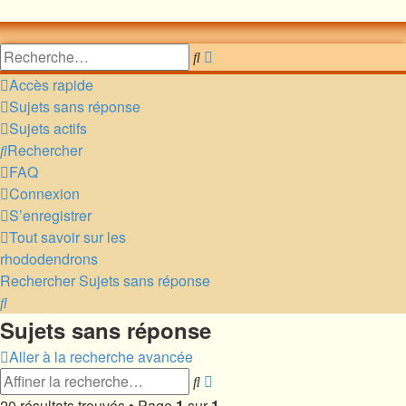
Rechercher
Recherche
avancée
Accès rapide
Sujets sans réponse
Sujets actifs
Rechercher
FAQ
Connexion
S’enregistrer
Tout savoir sur les
rhododendrons
Rechercher
Sujets sans réponse
Rechercher
Sujets sans réponse
Aller à la recherche avancée
Rechercher
Recherche
avancée
20 résultats trouvés • Page
1
sur
1