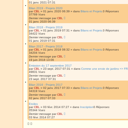
01 janv. 2021 07:31
Bilan 2019 - Projets 2020
par
CBL
»
01 janv. 2020 06:39
» dans
Bilans et Projets.
0
Réponses
37769
Vues
Dernier message
par
CBL
01 janv. 2020 06:39
Bilan 2018 - Projets 2019
par
CBL
»
01 janv. 2019 07:31
» dans
Bilans et Projets.
0
Réponses
34422
Vues
Dernier message
par
CBL
01 janv. 2019 07:31
Bilan 2017 - Projets 2018
par
CBL
»
01 janv. 2018 08:32
» dans
Bilans et Projets.
0
Réponses
34204
Vues
Dernier message
par
CBL
19 juin 2018 13:06
Emission du 17 septembre 2017
par
CBL
»
23 sept. 2017 07:31
» dans
Comme une envie de jardins => FR
49831
Vues
Dernier message
par
CBL
23 sept. 2017 07:31
Bilan 2016 - Projets 2017
par
CBL
»
02 janv. 2017 07:33
» dans
Bilans et Projets.
0
Réponses
34319
Vues
Dernier message
par
CBL
02 janv. 2017 07:33
Etoiles
par
CBL
»
03 févr. 2014 07:27
» dans
Inscription
0
Réponses
35344
Vues
Dernier message
par
CBL
03 févr. 2014 07:27