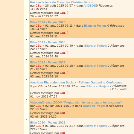
Peindre la terre de Françoise Christien Vanco
par
CBL
»
26 août 2025 06:57
» dans
VIDEOS
0
Réponses
11215
Vues
Dernier message
par
CBL
26 août 2025 06:57
Bilan 2024 - Projets 2025
par
CBL
»
01 janv. 2025 07:11
» dans
Bilans et Projets.
0
Réponses
18304
Vues
Dernier message
par
CBL
01 janv. 2025 07:11
Bilan 2023 - Projets 2024
par
CBL
»
01 janv. 2024 09:40
» dans
Bilans et Projets.
0
Réponses
24577
Vues
Dernier message
par
CBL
01 janv. 2024 09:40
Bilan 2022 - Projets 2023
par
CBL
»
03 janv. 2023 07:18
» dans
Bilans et Projets.
0
Réponses
21216
Vues
Dernier message
par
CBL
03 janv. 2023 07:18
American Rhododendron Society - Fall Into Gardening Conference
0
Réponses
par
CBL
»
01 nov. 2021 07:27
» dans
Bilans et Projets.
21152
Vues
Dernier message
par
CBL
01 nov. 2021 07:27
Visioconférence ZOOM "Propagation by an amateur for amateurs".
par
CBL
»
02 juin 2021 14:10
» dans
Bilans et Projets.
0
Réponses
22325
Vues
Dernier message
par
CBL
02 juin 2021 14:10
Bilan 2020 - Projets 2021
par
CBL
»
01 janv. 2021 07:31
» dans
Bilans et Projets.
0
Réponses
22497
Vues
Dernier message
par
CBL