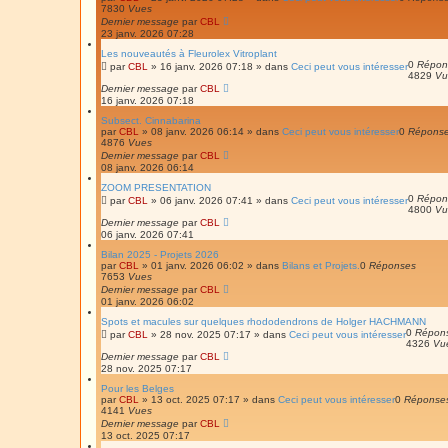
r
a
7830
Vues
v
Dernier message
par
CBL
a
23 janv. 2026 07:28
n
c
Les nouveautés à Fleurolex Vitroplant
é
0
Répon
par
CBL
»
16 janv. 2026 07:18
» dans
Ceci peut vous intéresser
e
4829
Vu
Dernier message
par
CBL
16 janv. 2026 07:18
Subsect. Cinnabarina
par
CBL
»
08 janv. 2026 06:14
» dans
Ceci peut vous intéresser
0
Répons
4876
Vues
Dernier message
par
CBL
08 janv. 2026 06:14
ZOOM PRESENTATION
0
Répon
par
CBL
»
06 janv. 2026 07:41
» dans
Ceci peut vous intéresser
4800
Vu
Dernier message
par
CBL
06 janv. 2026 07:41
Bilan 2025 - Projets 2026
par
CBL
»
01 janv. 2026 06:02
» dans
Bilans et Projets.
0
Réponses
7653
Vues
Dernier message
par
CBL
01 janv. 2026 06:02
Spots et macules sur quelques rhododendrons de Holger HACHMANN
0
Répon
par
CBL
»
28 nov. 2025 07:17
» dans
Ceci peut vous intéresser
4326
Vu
Dernier message
par
CBL
28 nov. 2025 07:17
Pour les Belges
par
CBL
»
13 oct. 2025 07:17
» dans
Ceci peut vous intéresser
0
Réponse
4141
Vues
Dernier message
par
CBL
13 oct. 2025 07:17