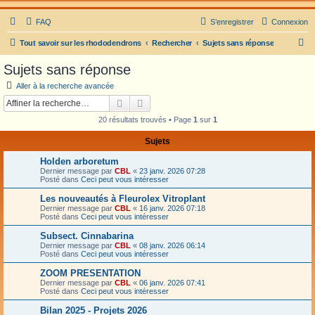
FAQ
S’enregistrer
Connexion
R
Tout savoir sur les rhododendrons
Rechercher
Sujets sans réponse
e
Sujets sans réponse
c
Aller à la recherche avancée
h
Rechercher
Recherche avancée
e
20 résultats trouvés • Page
1
sur
1
r
Sujets
c
Holden arboretum
h
Dernier message par
CBL
«
23 janv. 2026 07:28
e
Posté dans
Ceci peut vous intéresser
r
Les nouveautés à Fleurolex Vitroplant
Dernier message par
CBL
«
16 janv. 2026 07:18
Posté dans
Ceci peut vous intéresser
Subsect. Cinnabarina
Dernier message par
CBL
«
08 janv. 2026 06:14
Posté dans
Ceci peut vous intéresser
ZOOM PRESENTATION
Dernier message par
CBL
«
06 janv. 2026 07:41
Posté dans
Ceci peut vous intéresser
Bilan 2025 - Projets 2026