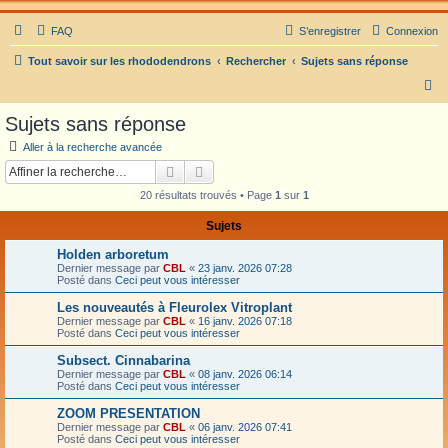
FAQ
S’enregistrer
Connexion
Tout savoir sur les rhododendrons
Rechercher
Sujets sans réponse
R
e
Sujets sans réponse
c
Aller à la recherche avancée
h
Rechercher
Recherche avancée
e
20 résultats trouvés • Page
1
sur
1
r
Sujets
c
Holden arboretum
h
Dernier message par
CBL
«
23 janv. 2026 07:28
e
Posté dans
Ceci peut vous intéresser
r
Les nouveautés à Fleurolex Vitroplant
Dernier message par
CBL
«
16 janv. 2026 07:18
Posté dans
Ceci peut vous intéresser
Subsect. Cinnabarina
Dernier message par
CBL
«
08 janv. 2026 06:14
Posté dans
Ceci peut vous intéresser
ZOOM PRESENTATION
Dernier message par
CBL
«
06 janv. 2026 07:41
Posté dans
Ceci peut vous intéresser