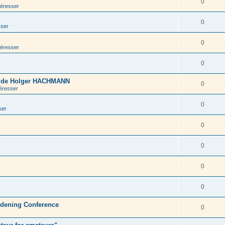
0
téresser
0
sser
0
téresser
0
s de Holger HACHMANN
0
téresser
0
ser
0
0
0
0
rdening Conference
0