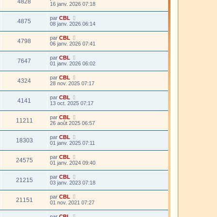
4828
16 janv. 2026 07:18
par
CBL
4875
08 janv. 2026 06:14
par
CBL
4798
06 janv. 2026 07:41
par
CBL
7647
01 janv. 2026 06:02
par
CBL
4324
28 nov. 2025 07:17
par
CBL
4141
13 oct. 2025 07:17
par
CBL
11211
26 août 2025 06:57
par
CBL
18303
01 janv. 2025 07:11
par
CBL
24575
01 janv. 2024 09:40
par
CBL
21215
03 janv. 2023 07:18
par
CBL
21151
01 nov. 2021 07:27
par
CBL