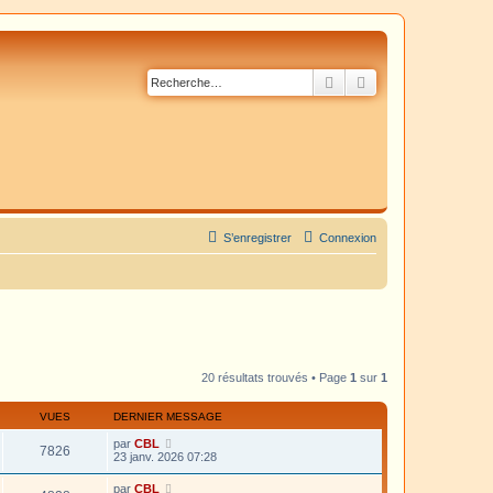
Rechercher
Recherche avancé
S’enregistrer
Connexion
20 résultats trouvés • Page
1
sur
1
VUES
DERNIER MESSAGE
par
CBL
7826
23 janv. 2026 07:28
par
CBL