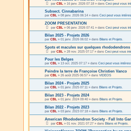
par
CBL
»
16 janv. 2026 07:18
» dans
Ceci peut vous in
Subsect. Cinnabarina
par
CBL
»
08 janv. 2026 06:14
» dans
Ceci peut vous intére
ZOOM PRESENTATION
par
CBL
»
06 janv. 2026 07:41
» dans
Ceci peut vous in
Bilan 2025 - Projets 2026
par
CBL
»
01 janv. 2026 06:02
» dans
Bilans et Projets.
Spots et macules sur quelques rhododendron
par
CBL
»
28 nov. 2025 07:17
» dans
Ceci peut vous in
Pour les Belges
par
CBL
»
13 oct. 2025 07:17
» dans
Ceci peut vous intéres
Peindre la terre de Françoise Christien Vanco
par
CBL
»
26 août 2025 06:57
» dans
VIDEOS
Bilan 2024 - Projets 2025
par
CBL
»
01 janv. 2025 07:11
» dans
Bilans et Projets.
Bilan 2023 - Projets 2024
par
CBL
»
01 janv. 2024 09:40
» dans
Bilans et Projets.
Bilan 2022 - Projets 2023
par
CBL
»
03 janv. 2023 07:18
» dans
Bilans et Projets.
American Rhododendron Society - Fall Into Ga
par
CBL
»
01 nov. 2021 07:27
» dans
Bilans et Projets.