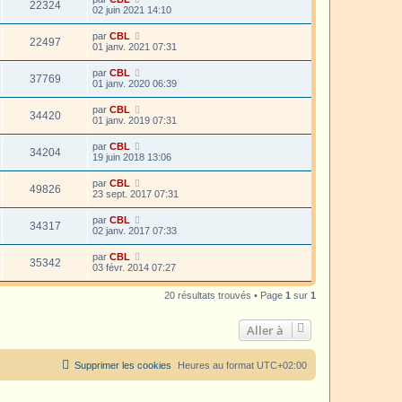
22324
02 juin 2021 14:10
par
CBL
22497
01 janv. 2021 07:31
par
CBL
37769
01 janv. 2020 06:39
par
CBL
34420
01 janv. 2019 07:31
par
CBL
34204
19 juin 2018 13:06
par
CBL
49826
23 sept. 2017 07:31
par
CBL
34317
02 janv. 2017 07:33
par
CBL
35342
03 févr. 2014 07:27
20 résultats trouvés • Page
1
sur
1
Aller à
Supprimer les cookies
Heures au format
UTC+02:00