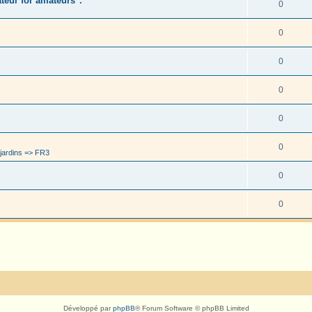
eur for amateurs".
0
0
0
0
0
0
jardins => FR3
0
0
Développé par
phpBB
® Forum Software © phpBB Limited