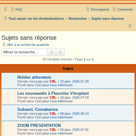
FAQ
S’enregistrer
Connexion
Tout savoir sur les rhododendrons
Rechercher
Sujets sans réponse
R
e
Sujets sans réponse
c
Aller à la recherche avancée
h
Rechercher
Recherche avancée
e
20 résultats trouvés • Page
1
sur
1
r
Sujets
c
Holden arboretum
h
Dernier message par
CBL
«
23 janv. 2026 07:28
e
Posté dans
Ceci peut vous intéresser
r
Les nouveautés à Fleurolex Vitroplant
Dernier message par
CBL
«
16 janv. 2026 07:18
Posté dans
Ceci peut vous intéresser
Subsect. Cinnabarina
Dernier message par
CBL
«
08 janv. 2026 06:14
Posté dans
Ceci peut vous intéresser
ZOOM PRESENTATION
Dernier message par
CBL
«
06 janv. 2026 07:41
Posté dans
Ceci peut vous intéresser