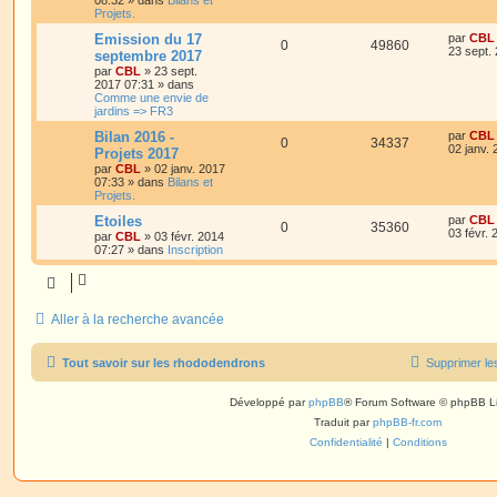
Projets.
Emission du 17
par
CBL
0
49860
23 sept.
septembre 2017
par
CBL
»
23 sept.
2017 07:31
» dans
Comme une envie de
jardins => FR3
Bilan 2016 -
par
CBL
0
34337
02 janv.
Projets 2017
par
CBL
»
02 janv. 2017
07:33
» dans
Bilans et
Projets.
Etoiles
par
CBL
0
35360
03 févr.
par
CBL
»
03 févr. 2014
07:27
» dans
Inscription
Aller à la recherche avancée
Tout savoir sur les rhododendrons
Supprimer le
Développé par
phpBB
® Forum Software © phpBB L
Traduit par
phpBB-fr.com
Confidentialité
|
Conditions