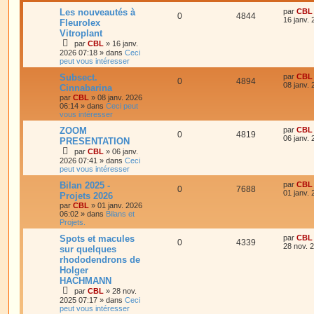
Les nouveautés à
par
CBL
0
4844
16 janv.
Fleurolex
Vitroplant
par
CBL
»
16 janv.
2026 07:18
» dans
Ceci
peut vous intéresser
Subsect.
par
CBL
0
4894
08 janv.
Cinnabarina
par
CBL
»
08 janv. 2026
06:14
» dans
Ceci peut
vous intéresser
ZOOM
par
CBL
0
4819
06 janv.
PRESENTATION
par
CBL
»
06 janv.
2026 07:41
» dans
Ceci
peut vous intéresser
Bilan 2025 -
par
CBL
0
7688
01 janv.
Projets 2026
par
CBL
»
01 janv. 2026
06:02
» dans
Bilans et
Projets.
Spots et macules
par
CBL
0
4339
28 nov. 
sur quelques
rhododendrons de
Holger
HACHMANN
par
CBL
»
28 nov.
2025 07:17
» dans
Ceci
peut vous intéresser