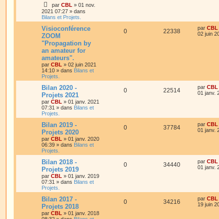
par
CBL
»
01 nov.
2021 07:27
» dans
Bilans et Projets.
Visioconférence
par
CBL
0
22338
02 juin 2
ZOOM
"Propagation by
an amateur for
amateurs".
par
CBL
»
02 juin 2021
14:10
» dans
Bilans et
Projets.
Bilan 2020 -
par
CBL
0
22514
01 janv.
Projets 2021
par
CBL
»
01 janv. 2021
07:31
» dans
Bilans et
Projets.
Bilan 2019 -
par
CBL
0
37784
01 janv.
Projets 2020
par
CBL
»
01 janv. 2020
06:39
» dans
Bilans et
Projets.
Bilan 2018 -
par
CBL
0
34440
01 janv.
Projets 2019
par
CBL
»
01 janv. 2019
07:31
» dans
Bilans et
Projets.
Bilan 2017 -
par
CBL
0
34216
19 juin 2
Projets 2018
par
CBL
»
01 janv. 2018
08:32
» dans
Bilans et