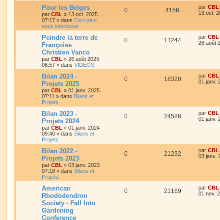
Pour les Belges
par
CBL
0
4156
13 oct. 
par
CBL
»
13 oct. 2025
07:17
» dans
Ceci peut
vous intéresser
Peindre la terre de
par
CBL
0
11244
26 août 
Françoise
Christien Vanco
par
CBL
»
26 août 2025
06:57
» dans
VIDEOS
Bilan 2024 -
par
CBL
0
18320
01 janv.
Projets 2025
par
CBL
»
01 janv. 2025
07:11
» dans
Bilans et
Projets.
Bilan 2023 -
par
CBL
0
24588
01 janv.
Projets 2024
par
CBL
»
01 janv. 2024
09:40
» dans
Bilans et
Projets.
Bilan 2022 -
par
CBL
0
21232
03 janv.
Projets 2023
par
CBL
»
03 janv. 2023
07:18
» dans
Bilans et
Projets.
American
par
CBL
0
21169
01 nov. 
Rhododendron
Society - Fall Into
Gardening
Conference