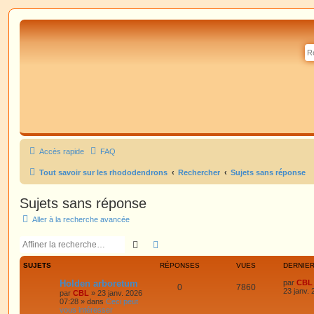
Accès rapide
FAQ
Tout savoir sur les rhododendrons
Rechercher
Sujets sans réponse
Sujets sans réponse
Aller à la recherche avancée
Rechercher
Recherche avancée
SUJETS
RÉPONSES
VUES
DERNIE
Holden arboretum
par
CBL
0
7860
23 janv.
par
CBL
»
23 janv. 2026
07:28
» dans
Ceci peut
vous intéresser