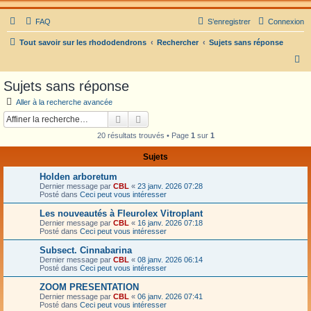
FAQ
S’enregistrer
Connexion
Tout savoir sur les rhododendrons
Rechercher
Sujets sans réponse
R
e
Sujets sans réponse
c
Aller à la recherche avancée
h
Rechercher
Recherche avancée
e
20 résultats trouvés • Page
1
sur
1
r
Sujets
c
Holden arboretum
h
Dernier message par
CBL
«
23 janv. 2026 07:28
e
Posté dans
Ceci peut vous intéresser
r
Les nouveautés à Fleurolex Vitroplant
Dernier message par
CBL
«
16 janv. 2026 07:18
Posté dans
Ceci peut vous intéresser
Subsect. Cinnabarina
Dernier message par
CBL
«
08 janv. 2026 06:14
Posté dans
Ceci peut vous intéresser
ZOOM PRESENTATION
Dernier message par
CBL
«
06 janv. 2026 07:41
Posté dans
Ceci peut vous intéresser