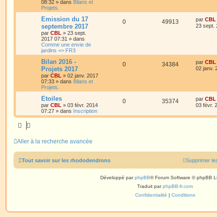
08:32
» dans
Bilans et
Projets.
Emission du 17
par
CBL
0
49913
septembre 2017
23 sept.
par
CBL
»
23 sept.
2017 07:31
» dans
Comme une envie de
jardins => FR3
Bilan 2016 -
par
CBL
0
34384
Projets 2017
02 janv.
par
CBL
»
02 janv. 2017
07:33
» dans
Bilans et
Projets.
Etoiles
par
CBL
0
35374
par
CBL
»
03 févr. 2014
03 févr.
07:27
» dans
Inscription
Aller à la recherche avancée
Tout savoir sur les rhododendrons
Supprimer le
Développé par
phpBB
® Forum Software © phpBB L
Traduit par
phpBB-fr.com
Confidentialité
|
Conditions