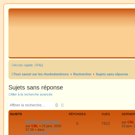
Accès rapide
FAQ
Tout savoir sur les rhododendrons
Rechercher
Sujets sans réponse
Sujets sans réponse
Aller à la recherche avancée
Rechercher
Recherche avancée
SUJETS
RÉPONSES
VUES
DERNIE
Holden arboretum
par
CBL
0
7912
par
CBL
»
23 janv. 2026
23 janv.
07:28
» dans
Ceci peut
vous intéresser