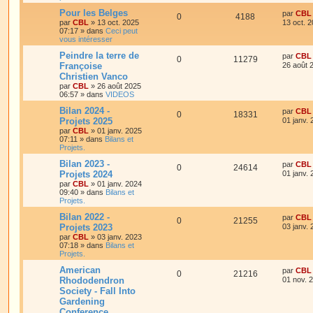
Pour les Belges
par
CBL
0
4188
par
CBL
»
13 oct. 2025
13 oct. 
07:17
» dans
Ceci peut
vous intéresser
Peindre la terre de
par
CBL
0
11279
Françoise
26 août 
Christien Vanco
par
CBL
»
26 août 2025
06:57
» dans
VIDEOS
Bilan 2024 -
par
CBL
0
18331
Projets 2025
01 janv.
par
CBL
»
01 janv. 2025
07:11
» dans
Bilans et
Projets.
Bilan 2023 -
par
CBL
0
24614
Projets 2024
01 janv.
par
CBL
»
01 janv. 2024
09:40
» dans
Bilans et
Projets.
Bilan 2022 -
par
CBL
0
21255
Projets 2023
03 janv.
par
CBL
»
03 janv. 2023
07:18
» dans
Bilans et
Projets.
American
par
CBL
0
21216
Rhododendron
01 nov. 
Society - Fall Into
Gardening
Conference