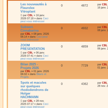
Les nouveautés à
par
CBL
0
4872
Fleurolex
16 janv.
Vitroplant
par
CBL
»
16 janv.
2026 07:18
» dans
Ceci
peut vous intéresser
Subsect.
par
CBL
0
4932
Cinnabarina
08 janv.
par
CBL
»
08 janv. 2026
06:14
» dans
Ceci peut
vous intéresser
ZOOM
par
CBL
0
4859
PRESENTATION
06 janv.
par
CBL
»
06 janv.
2026 07:41
» dans
Ceci
peut vous intéresser
Bilan 2025 -
par
CBL
0
7729
Projets 2026
01 janv.
par
CBL
»
01 janv. 2026
06:02
» dans
Bilans et
Projets.
Spots et macules
par
CBL
0
4362
sur quelques
28 nov. 
rhododendrons de
Holger
HACHMANN
par
CBL
»
28 nov.
2025 07:17
» dans
Ceci
peut vous intéresser