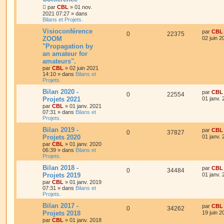
par
CBL
»
01 nov.
2021 07:27
» dans
Bilans et Projets.
Visioconférence
par
CBL
0
22375
ZOOM
02 juin 2
"Propagation by
an amateur for
amateurs".
par
CBL
»
02 juin 2021
14:10
» dans
Bilans et
Projets.
Bilan 2020 -
par
CBL
0
22554
Projets 2021
01 janv.
par
CBL
»
01 janv. 2021
07:31
» dans
Bilans et
Projets.
Bilan 2019 -
par
CBL
0
37827
Projets 2020
01 janv.
par
CBL
»
01 janv. 2020
06:39
» dans
Bilans et
Projets.
Bilan 2018 -
par
CBL
0
34484
Projets 2019
01 janv.
par
CBL
»
01 janv. 2019
07:31
» dans
Bilans et
Projets.
Bilan 2017 -
par
CBL
0
34262
Projets 2018
19 juin 2
par
CBL
»
01 janv. 2018