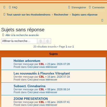
FAQ
S’enregistrer
Connexion
Tout savoir sur les rhododendrons
Rechercher
Sujets sans réponse
R
e
Sujets sans réponse
c
Aller à la recherche avancée
h
Rechercher
Recherche avancée
e
20 résultats trouvés • Page
1
sur
1
r
Sujets
c
Holden arboretum
h
Dernier message par
CBL
«
23 janv. 2026 07:28
e
Posté dans
Ceci peut vous intéresser
r
Les nouveautés à Fleurolex Vitroplant
Dernier message par
CBL
«
16 janv. 2026 07:18
Posté dans
Ceci peut vous intéresser
Subsect. Cinnabarina
Dernier message par
CBL
«
08 janv. 2026 06:14
Posté dans
Ceci peut vous intéresser
ZOOM PRESENTATION
Dernier message par
CBL
«
06 janv. 2026 07:41
Posté dans
Ceci peut vous intéresser