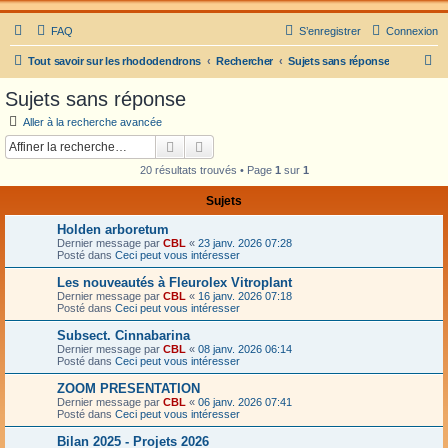
FAQ
S’enregistrer
Connexion
R
Tout savoir sur les rhododendrons
Rechercher
Sujets sans réponse
e
Sujets sans réponse
c
Aller à la recherche avancée
h
Rechercher
Recherche avancée
e
20 résultats trouvés • Page
1
sur
1
r
Sujets
c
Holden arboretum
h
Dernier message par
CBL
«
23 janv. 2026 07:28
e
Posté dans
Ceci peut vous intéresser
r
Les nouveautés à Fleurolex Vitroplant
Dernier message par
CBL
«
16 janv. 2026 07:18
Posté dans
Ceci peut vous intéresser
Subsect. Cinnabarina
Dernier message par
CBL
«
08 janv. 2026 06:14
Posté dans
Ceci peut vous intéresser
ZOOM PRESENTATION
Dernier message par
CBL
«
06 janv. 2026 07:41
Posté dans
Ceci peut vous intéresser
Bilan 2025 - Projets 2026