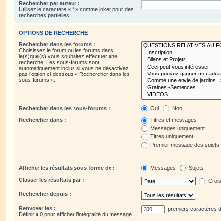
Rechercher par auteur :
Utilisez le caractère « * » comme joker pour des
recherches partielles.
OPTIONS DE RECHERCHE
Rechercher dans les forums :
Choisissez le forum ou les forums dans
le(s)quel(s) vous souhaitez effectuer une
recherche. Les sous-forums sont
automatiquement inclus si vous ne désactivez
pas l’option ci-dessous « Rechercher dans les
sous-forums ».
Rechercher dans les sous-forums :
Oui
Non
Rechercher dans :
Titres et messages
Messages uniquement
Titres uniquement
Premier message des sujets
Afficher les résultats sous forme de :
Messages
Sujets
Classer les résultats par :
Crois
Rechercher depuis :
Renvoyer les :
premiers caractères 
Définir à 0 pour afficher l’intégralité du message.