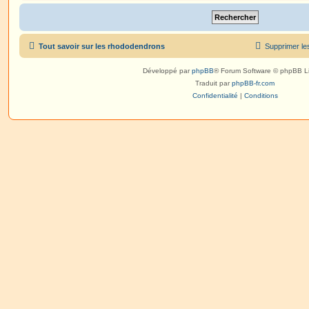
Tout savoir sur les rhododendrons
Supprimer le
Développé par
phpBB
® Forum Software © phpBB L
Traduit par
phpBB-fr.com
Confidentialité
|
Conditions