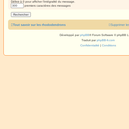
Définir à 0 pour afficher l’intégralité du message.
premiers caractères des messages
Tout savoir sur les rhododendrons
Supprimer le
Développé par
phpBB
® Forum Software © phpBB L
Traduit par
phpBB-fr.com
Confidentialité
|
Conditions