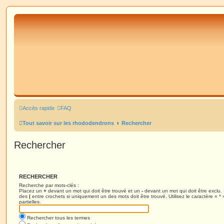
Accès rapide
FAQ
Tout savoir sur les rhododendrons
Rechercher
Rechercher
RECHERCHER
Recherche par mots-clés :
Placez un
+
devant un mot qui doit être trouvé et un
-
devant un mot qui doit être exclu.
des
|
entre crochets si uniquement un des mots doit être trouvé. Utilisez le caractère « 
partielles.
Rechercher tous les termes