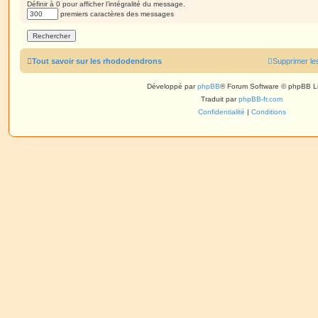
Définir à 0 pour afficher l’intégralité du message.
premiers caractères des messages
Tout savoir sur les rhododendrons
Supprimer le
Développé par
phpBB
® Forum Software © phpBB L
Traduit par
phpBB-fr.com
Confidentialité
|
Conditions