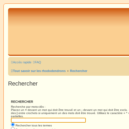
Accès rapide
FAQ
Tout savoir sur les rhododendrons
Rechercher
Rechercher
RECHERCHER
Recherche par mots-clés :
Placez un
+
devant un mot qui doit être trouvé et un
-
devant un mot qui doit être exclu.
des
|
entre crochets si uniquement un des mots doit être trouvé. Utilisez le caractère « 
partielles.
Rechercher tous les termes